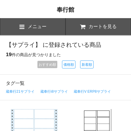
奉行館
メニュー
カートを見る
【サプライ】 に登録されている商品
19
件の商品が見つかりました
おすすめ順
価格順
新着順
タグ一覧
蔵奉行21サプライ
蔵奉行i8サプライ
蔵奉行V ERP8サプライ