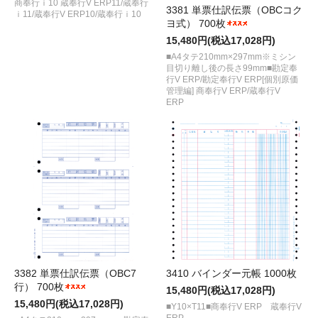
商奉行ｉ10 蔵奉行V ERP11/蔵奉行
3381 単票仕訳伝票（OBCコク
ｉ11/蔵奉行V ERP10/蔵奉行ｉ10
ヨ式） 700枚
15,480円(税込17,028円)
■A4タテ210mm×297mm※ミシン
目切り離し後の長さ99mm■勘定奉
行V ERP/勘定奉行V ERP[個別原価
管理編] 商奉行V ERP/蔵奉行V
ERP
3382 単票仕訳伝票（OBC7
3410 バインダー元帳 1000枚
行） 700枚
15,480円(税込17,028円)
15,480円(税込17,028円)
■Y10×T11■商奉行V ERP 蔵奉行V
ERP