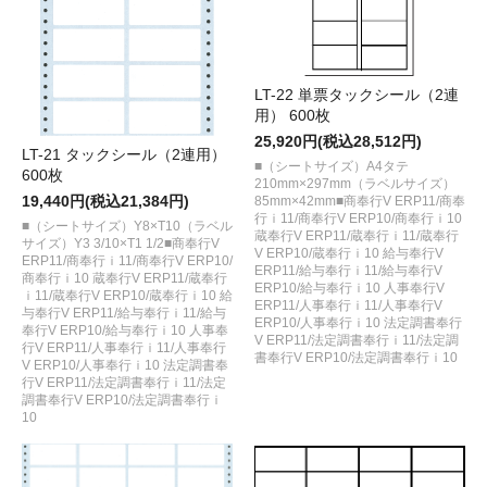
LT-22 単票タックシール（2連
用） 600枚
25,920円(税込28,512円)
LT-21 タックシール（2連用）
■（シートサイズ）A4タテ
600枚
210mm×297mm（ラベルサイズ）
19,440円(税込21,384円)
85mm×42mm■商奉行V ERP11/商奉
行ｉ11/商奉行V ERP10/商奉行ｉ10
■（シートサイズ）Y8×T10（ラベル
蔵奉行V ERP11/蔵奉行ｉ11/蔵奉行
サイズ）Y3 3/10×T1 1/2■商奉行V
V ERP10/蔵奉行ｉ10 給与奉行V
ERP11/商奉行ｉ11/商奉行V ERP10/
ERP11/給与奉行ｉ11/給与奉行V
商奉行ｉ10 蔵奉行V ERP11/蔵奉行
ERP10/給与奉行ｉ10 人事奉行V
ｉ11/蔵奉行V ERP10/蔵奉行ｉ10 給
ERP11/人事奉行ｉ11/人事奉行V
与奉行V ERP11/給与奉行ｉ11/給与
ERP10/人事奉行ｉ10 法定調書奉行
奉行V ERP10/給与奉行ｉ10 人事奉
V ERP11/法定調書奉行ｉ11/法定調
行V ERP11/人事奉行ｉ11/人事奉行
書奉行V ERP10/法定調書奉行ｉ10
V ERP10/人事奉行ｉ10 法定調書奉
行V ERP11/法定調書奉行ｉ11/法定
調書奉行V ERP10/法定調書奉行ｉ
10