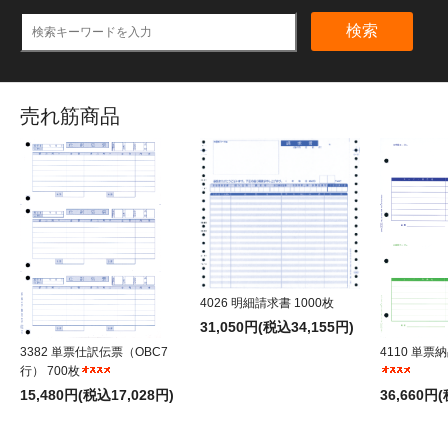
検索
売れ筋商品
4026 明細請求書 1000枚
31,050円(税込34,155円)
3382 単票仕訳伝票（OBC7
4110 単票納
行） 700枚
15,480円(税込17,028円)
36,660円