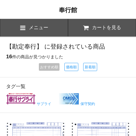
奉行館
メニュー
カートを見る
【勘定奉行】 に登録されている商品
16
件の商品が見つかりました
おすすめ順
価格順
新着順
タグ一覧
サプライ
保守契約