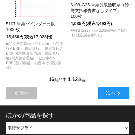
6109-G25 単票源泉徴収票（給
与支払報告書なしタイプ）
100枚
4,085円(税込4,493円)
5107 単票バインダー元帳
1000枚
■A4ヨコ297mm×210mm■給与奉行
i11 法定調書奉行i11
15,480円(税込17,028円)
■A4タテ210mm×297mm■ 勘定奉
行V ERP 勘定奉行i 勘定奉行V
ERP[個別原価管理編] 勘定奉行
i[個別原価管理編] 勘定奉行V
ERP[建設業編] 勘定奉行i[建設業
編]
16
1
12
商品中
-
商品
前へ
次へ
ほかの商品を探す