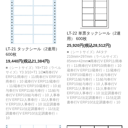
LT-22 単票タックシール（2連
用） 600枚
25,920円(税込28,512円)
LT-21 タックシール（2連用）
■（シートサイズ）A4タテ
600枚
210mm×297mm（ラベルサイズ）
19,440円(税込21,384円)
85mm×42mm■商奉行V ERP11/商奉
行ｉ11/商奉行V ERP10/商奉行ｉ10
■（シートサイズ）Y8×T10（ラベル
蔵奉行V ERP11/蔵奉行ｉ11/蔵奉行
サイズ）Y3 3/10×T1 1/2■商奉行V
V ERP10/蔵奉行ｉ10 給与奉行V
ERP11/商奉行ｉ11/商奉行V ERP10/
ERP11/給与奉行ｉ11/給与奉行V
商奉行ｉ10 蔵奉行V ERP11/蔵奉行
ERP10/給与奉行ｉ10 人事奉行V
ｉ11/蔵奉行V ERP10/蔵奉行ｉ10 給
ERP11/人事奉行ｉ11/人事奉行V
与奉行V ERP11/給与奉行ｉ11/給与
ERP10/人事奉行ｉ10 法定調書奉行
奉行V ERP10/給与奉行ｉ10 人事奉
V ERP11/法定調書奉行ｉ11/法定調
行V ERP11/人事奉行ｉ11/人事奉行
書奉行V ERP10/法定調書奉行ｉ10
V ERP10/人事奉行ｉ10 法定調書奉
行V ERP11/法定調書奉行ｉ11/法定
調書奉行V ERP10/法定調書奉行ｉ
10