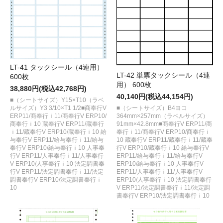
LT-41 タックシール（4連用）
LT-42 単票タックシール（4連
600枚
用） 600枚
38,880円(税込42,768円)
40,140円(税込44,154円)
■（シートサイズ）Y15×T10（ラベ
ルサイズ）Y3 3/10×T1 1/2■商奉行V
■（シートサイズ）B4ヨコ
ERP11/商奉行ｉ11/商奉行V ERP10/
364mm×257mm（ラベルサイズ）
商奉行ｉ10 蔵奉行V ERP11/蔵奉行
91mm×42.8mm■商奉行V ERP11/商
ｉ11/蔵奉行V ERP10/蔵奉行ｉ10 給
奉行ｉ11/商奉行V ERP10/商奉行ｉ
与奉行V ERP11/給与奉行ｉ11/給与
10 蔵奉行V ERP11/蔵奉行ｉ11/蔵奉
奉行V ERP10/給与奉行ｉ10 人事奉
行V ERP10/蔵奉行ｉ10 給与奉行V
行V ERP11/人事奉行ｉ11/人事奉行
ERP11/給与奉行ｉ11/給与奉行V
V ERP10/人事奉行ｉ10 法定調書奉
ERP10/給与奉行ｉ10 人事奉行V
行V ERP11/法定調書奉行ｉ11/法定
ERP11/人事奉行ｉ11/人事奉行V
調書奉行V ERP10/法定調書奉行ｉ
ERP10/人事奉行ｉ10 法定調書奉行
10
V ERP11/法定調書奉行ｉ11/法定調
書奉行V ERP10/法定調書奉行ｉ10