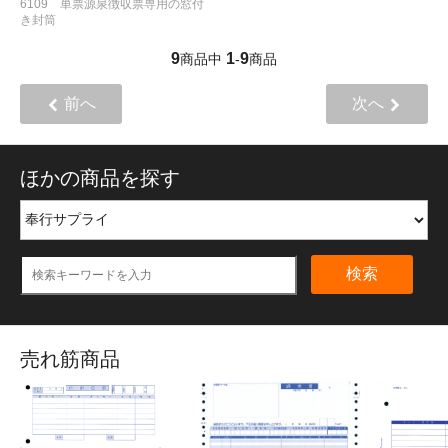
6109 単票源泉徴収票専用の窓付
き封筒
9
1
9
商品中
-
商品
前へ
次へ
ほかの商品を探す
検索
売れ筋商品