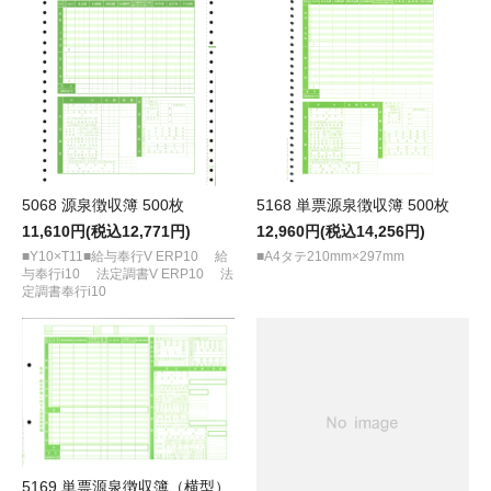
5068 源泉徴収簿 500枚
5168 単票源泉徴収簿 500枚
11,610円(税込12,771円)
12,960円(税込14,256円)
■Y10×T11■給与奉行V ERP10 給
■A4タテ210mm×297mm
与奉行i10 法定調書V ERP10 法
定調書奉行i10
5169 単票源泉徴収簿（横型）