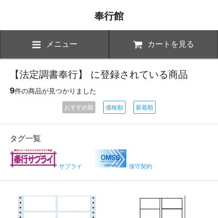
奉行館
メニュー
カートを見る
【法定調書奉行】 に登録されている商品
9
件の商品が見つかりました
おすすめ順
価格順
新着順
タグ一覧
サプライ
保守契約