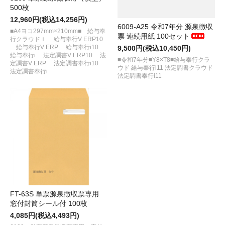
500枚
12,960円(税込14,256円)
6009-A25 令和7年分 源泉徴収
■A4ヨコ297mm×210mm■ 給与奉
票 連続用紙 100セット
行クラウドｉ 給与奉行V ERP10
給与奉行V ERP 給与奉行i10
9,500円(税込10,450円)
給与奉行i 法定調書V ERP10 法
■令和7年分■Y8×T8■給与奉行クラ
定調書V ERP 法定調書奉行i10
ウド 給与奉行i11 法定調書クラウド
法定調書奉行i
法定調書奉行i11
FT-63S 単票源泉徴収票専用
窓付封筒シール付 100枚
4,085円(税込4,493円)