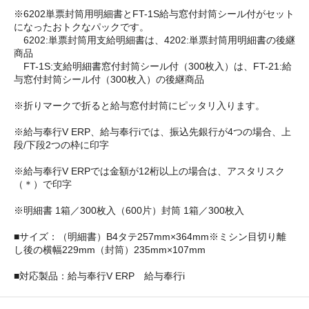
※6202単票封筒用明細書とFT-1S給与窓付封筒シール付がセット
になったおトクなパックです。
6202:単票封筒用支給明細書は、4202:単票封筒用明細書の後継
商品
FT-1S:支給明細書窓付封筒シール付（300枚入）は、FT-21:給
与窓付封筒シール付（300枚入）の後継商品
※折りマークで折ると給与窓付封筒にピッタリ入ります。
※給与奉行V ERP、給与奉行iでは、振込先銀行が4つの場合、上
段/下段2つの枠に印字
※給与奉行V ERPでは金額が12桁以上の場合は、アスタリスク
（＊）で印字
※明細書 1箱／300枚入（600片）封筒 1箱／300枚入
■サイズ：（明細書）B4タテ257mm×364mm※ミシン目切り離
し後の横幅229mm（封筒）235mm×107mm
■対応製品：給与奉行V ERP 給与奉行i