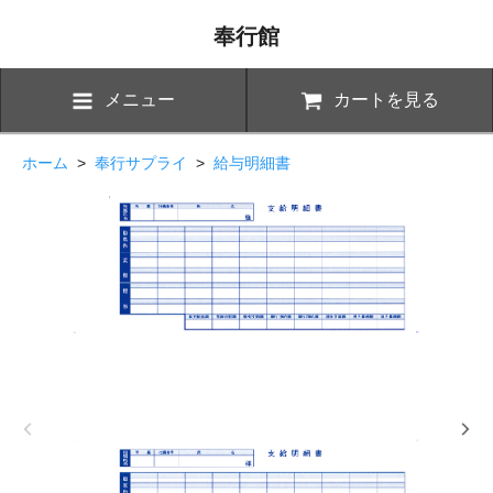
奉行館
メニュー
カートを見る
ホーム
>
奉行サプライ
>
給与明細書